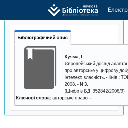
Електр
Де
р
жавно
г
о бі
о
т
ехн
о
логічно
г
о універси
т
е
т
у
Бібліографічний опис
Кучма, І.
Європейський досвід адаптац
про авторське у цифрову доб
Інтелект. власність
. - Киiв : Т
2008
. -
N 3
.
(Шифр в БД І352842/2008/3)
Ключові слова:
авторське право
--