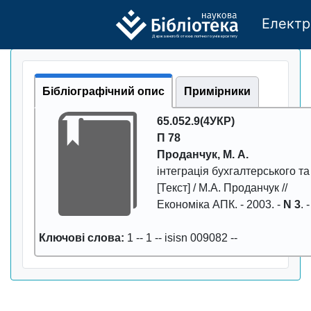
Електр
Де
р
жавно
г
о бі
о
т
ехн
о
логічно
г
о універси
т
е
т
у
Бібліографічний опис
Примірники
65.052.9(4УКР)
П 78
Проданчук, М. А.
інтеграція бухгалтерського та
[Текст] / М.А. Проданчук //
Економiка АПК
. -
2003
. -
N 3
. 
Ключові слова:
1
--
1
--
іsіsn 009082
--