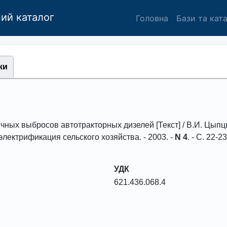
ий каталог
Головна
Бази та кат
ки
чных выбpосов автотpактоpных дизелей
[Текст] / В.И. Цыпц
электpификация сельского хозяйства
. -
2003
. -
N 4
. - С.
22-23
УДК
621.436.068.4