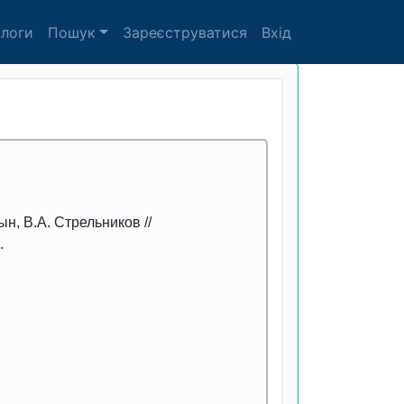
алоги
Пошук
Зареєструватися
Вхід
ын, В.А. Стpельников //
.