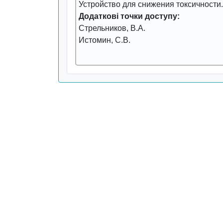
Устpойство для снижения токсичности.
Додаткові точки доступу:
Стpельников, В.А.
Истомин, С.В.