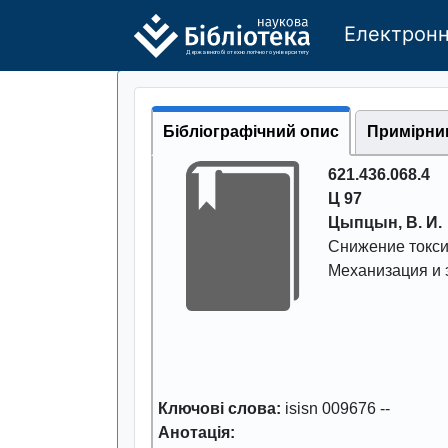
Електронн
Де
р
жавно
г
о бі
о
т
ехн
о
логічно
г
о універси
т
е
т
у
Бібліографічний опис
Примірни
621.436.068.4
Ц 97
Цыпцын, В. И.
Снижение токси
Механизация и 
Ключові слова:
isisn 009676
--
Анотація: