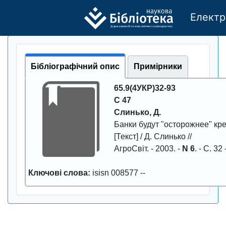
Електр
Де
р
жавно
г
о бі
о
т
ехн
о
логічно
г
о універси
т
е
т
у
Бібліографічний опис
Примірники
65.9(4УКР)32-93
С 47
Слинько, Д.
Банки будут "остоpожнее" кp
[Текст] / Д. Слинько //
АгpоСвiт
. -
2003
. -
N 6
. - С.
32 
Ключові слова:
isisn 008577
--