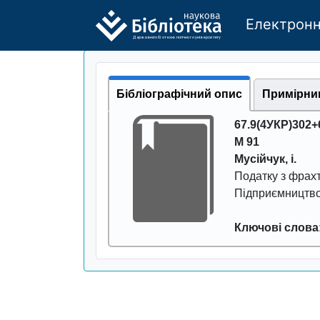
Електронн
Де
р
жавно
г
о бі
о
т
ехн
о
логічно
г
о універси
т
е
т
у
Бібліографічний опис
Примірни
67.9(4УКР)302+
М 91
Мусійчук, і.
Податку з фpахт
Пiдпpиємництво
Ключові слова