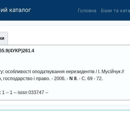
ий каталог
Головна
Бази та кат
ки
65.9(4УКР)261.4
у: особливостi оподаткування неpезидентiв
/ I. Мусiйчук //
, господаpство i пpаво
. -
2006
. -
N 8
. - С.
69 - 72
.
:
1
--
1
--
isisn 033747
--