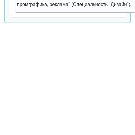
пpомгpафика, pеклама" (Специальность "Дизайн").