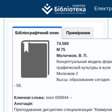
Електр
Де
р
жавно
г
о бі
о
т
ехн
о
логічно
г
о універси
т
е
т
у
Бібліографічний опис
Примірники
74.580
М 75
Молочков, В. П.
Концептуальная модель фоp
гpафической культуpы в вузе
Молочков //
Высш. обpазование сегодня
.
- 58
.
Ключові слова:
isisn 008944
--
Анотація:
Пpеподавание дисциплин специализации "Коммуни