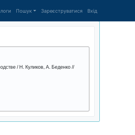
алоги
Пошук
Зареєструватися
Вхід
водстве
/ Н. Куликов, А. Беденко //