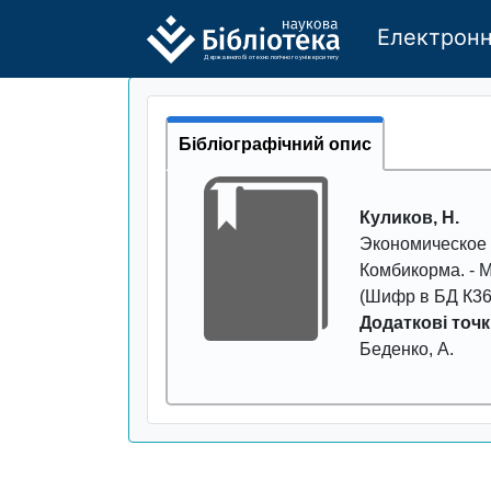
Електронн
Де
р
жавно
г
о бі
о
т
ехн
о
логічно
г
о універси
т
е
т
у
Бібліографічний опис
Куликов, Н.
Экономическое 
Комбикорма
. -
(Шифр в БД К36
Додаткові точк
Беденко, А.