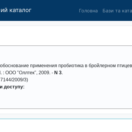
ий каталог
Головна
Бази та кат
обоснование применения пробиотика в бройлерном птице
 М. : ООО "Оллтек",
2009
. -
N 3
.
7144/2009/3)
и доступу: