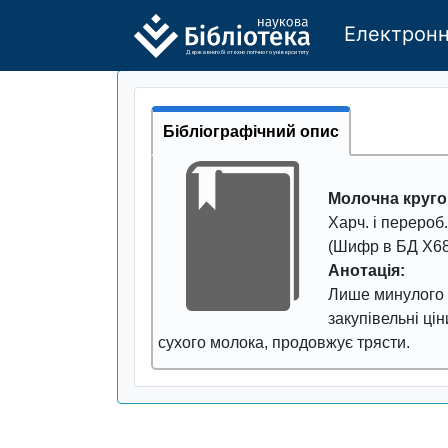
Електронн
Де
р
жавно
г
о бі
о
т
ехн
о
логічно
г
о універси
т
е
т
у
Бібліографічний опис
Молочна круго
Харч. і перероб
(Шифр в БД Х68
Анотація:
Лише минулого р
закупівельні ці
сухого молока, продовжує трясти.