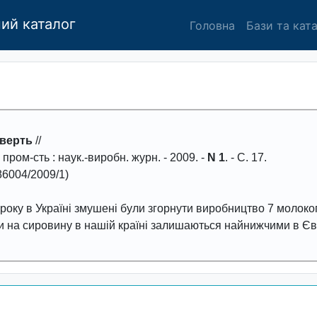
ий каталог
Головна
Бази та кат
верть
//
. пром-сть
: наук.-виробн. журн. -
2009
. -
N 1
. - С.
17
.
6004/2009/1)
оку в Україні змушені були згорнути виробництво 7 молоко
ни на сировину в нашій країні залишаються найнижчими в Євр