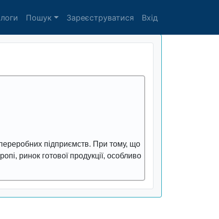
алоги
Пошук
Зареєструватися
Вхід
переробних підприємств. При тому, що
опі, ринок готової продукції, особливо