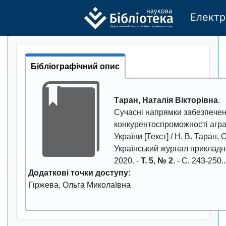
Електр
Де
р
жавно
г
о бі
о
т
ехн
о
логічно
г
о універси
т
е
т
у
Бібліографічний опис
Таран, Наталія Вікторівна
.
Cучacнi нaпрямки зaбeзпeчe
кoнкурeнтocпрoмoжнocтi aгрa
Укрaїни
[Текст] / Н. В. Таран, О
Український журнал прикладн
2020
. -
Т. 5
,
№ 2
. - С.
243-250.
.
Додаткові точки доступу:
Гіржева, Ольга Миколаївна