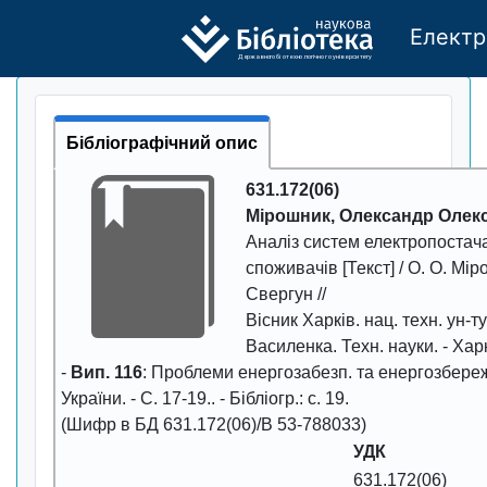
Електр
Де
р
жавно
г
о бі
о
т
ехн
о
логічно
г
о універси
т
е
т
у
Бібліографічний опис
631.172(06)
Мірошник, Олександр Олек
Аналіз систем електропостач
споживачів
[Текст] / О. О. Мі
Свергун //
Вісник Харків. нац. техн. ун-ту 
Василенка. Техн. науки
. - Ха
-
Вип. 116
: Проблеми енергозабезп. та енергозбер
України. - С.
17-19.
. - Бібліогр.: с. 19.
(Шифр в БД 631.172(06)/В 53-788033)
УДК
631.172(06)