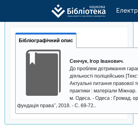
Електр
Де
р
жавно
г
о бі
о
т
ехн
о
логічно
г
о універси
т
е
т
у
Бібліографічний опис
Сенчук, Ігор Іванович
.
До проблем дотримання гаран
діяльності поліцейських
[Текст]
Актуальні питання правової т
практики
: матеріали Міжнар. 
м. Одеса. - Одеса : Громад. о
фундація права",
2018
. - С.
69-72.
.