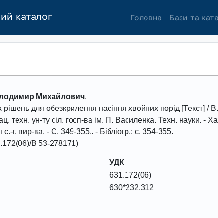
ий каталог
Головна
Бази та кат
олодимир Михайлович
.
х рішень для обезкрилення насіння хвойних порід
[Текст] / В
ац. техн. ун-ту сіл. госп-ва ім. П. Василенка. Техн. науки
. - Х
 с.-г. вир-ва. - С.
349-355.
. - Бібліогр.: с. 354-355.
.172(06)/В 53-278171)
УДК
631.172(06)
630*232.312