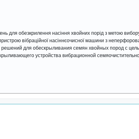
шень для обезкрилення насіння хвойних порід з метою вибор
пристрою вібраційної насіннєочисної машини з неперфоро
их решений для обескрыливания семян хвойных пород с це
ескрыливающего устройства вибрационной семяочиститель