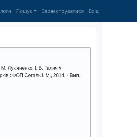
алоги
Пошук
Зареєструватися
Вхід
. М. Лук'яненко, І. В. Галич //
арків : ФОП Сегаль І. М.,
2014
. -
Вип.