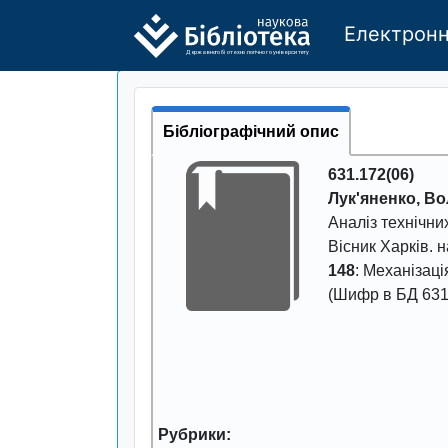
Електронн
Де
р
жавно
г
о бі
о
т
ехн
о
логічно
г
о універси
т
е
т
у
Бібліографічний опис
631.172(06)
Лук'яненко, В
Аналіз технічни
Вісник Харків. н
148
: Механізація
(Шифр в БД 631
Рубрики: