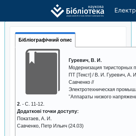
Електр
Де
р
жавно
г
о бі
о
т
ехн
о
логічно
г
о універси
т
е
т
у
Бібліографічний опис
Гуревич, В. И.
Модернизация тиристорных п
ПТ
[Текст] / В. И. Гуревич, А. 
Савченко //
Электротехническая промыш
"Аппараты низкого напряжен
2
. - С.
11-12
.
Додаткові точки доступу:
Покатаев, А. И.
Савченко, Петр Ильич (24.03)