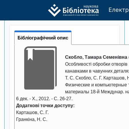
Електр
Де
р
жавно
г
о бі
о
т
ехн
о
логічно
г
о універси
т
е
т
у
Бібліографічний опис
Скобло, Тамара Семенівна
Особливості обробки отворів 
канавками в чавунних деталя
Т. С. Скобло, С. Г. Карташов, Н
Физические и компьютерные 
материалы 18-й Междунар. нау
6 дек. - Х.,
2012
. - С.
26-27
.
Додаткові точки доступу:
Карташов, С. Г.
Гранкіна, Н. С.