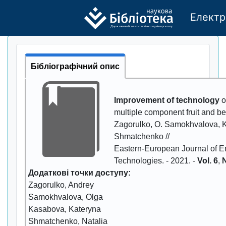
Електр
Де
р
жавно
г
о бі
о
т
ехн
о
логічно
г
о універси
т
е
т
у
Бібліографічний опис
Improvement of technology
o
multiple component fruit and berr
Zagorulko, O. Samokhvalova, K
Shmatchenko //
Eastern-European Journal of En
Technologies
. -
2021
. -
Vol. 6
,
№
Додаткові точки доступу:
Zagorulko, Andrey
Samokhvalova, Olga
Kasabova, Kateryna
Shmatchenko, Natalia