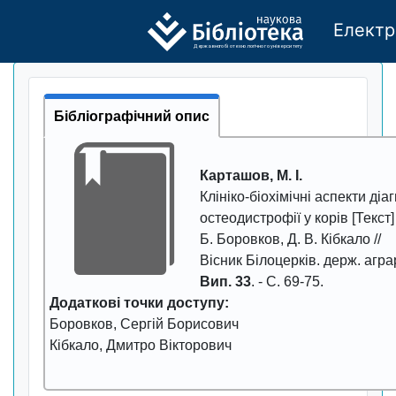
Електр
Де
р
жавно
г
о бі
о
т
ехн
о
логічно
г
о універси
т
е
т
у
Бібліографічний опис
Карташов, М. І.
Клініко-біохімічні аспекти діа
остеодистрофії у корів
[Текст]
Б. Боровков, Д. В. Кібкало //
Вісник Білоцерків. держ. аграр
Вип. 33
. - С.
69-75
.
Додаткові точки доступу:
Боровков, Сергій Борисович
Кібкало, Дмитро Вікторович