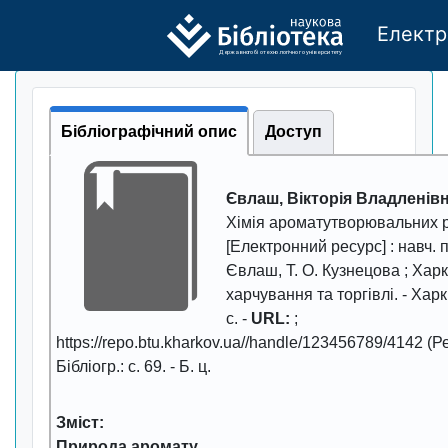
Електр
Де
р
жавно
г
о бі
о
т
ехн
о
логічно
г
о універси
т
е
т
у
Бібліографічний опис
Доступ
Євлаш, Вікторія Владленів
Хімія ароматутворювальних 
[Електронний ресурс] : навч. п
Євлаш, Т. О. Кузнецова ; Харкі
харчування та торгівлі. -
Харкі
с. -
URL:
;
https://repo.btu.kharkov.ua//handle/123456789/4142 (Ре
Бібліогр.: с. 69. - Б. ц.
Зміст:
Природа аромату