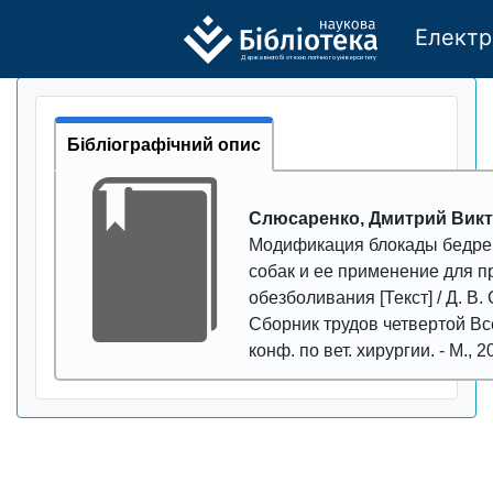
Електр
Де
р
жавно
г
о бі
о
т
ехн
о
логічно
г
о універси
т
е
т
у
Бібліографічний опис
Слюсаренко, Дмитрий Вик
Модификация блокады бедрен
собак и ее применение для 
обезболивания
[Текст] / Д. В
Сборник трудов четвертой Вс
конф. по вет. хирургии
. - М.,
2