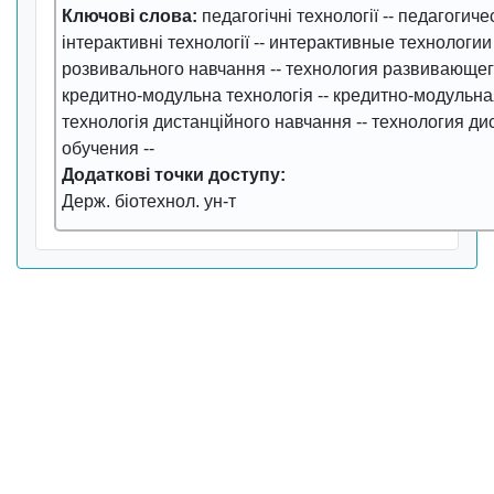
Ключові слова:
педагогічні технології
--
педагогиче
інтерактивні технології
--
интерактивные технологии
розвивального навчання
--
технология развивающег
кредитно-модульна технологія
--
кредитно-модульна
технологія дистанційного навчання
--
технология ди
обучения
--
Додаткові точки доступу:
Держ. біотехнол. ун-т