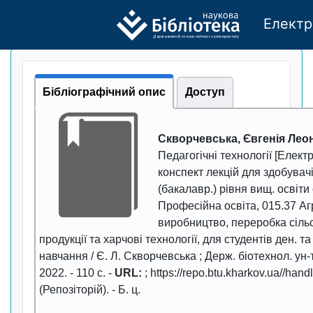
Електр
Де
р
жавно
г
о бі
о
т
ехн
о
логічно
г
о універси
т
е
т
у
Бібліографічний опис
Доступ
Скворчевська, Євгенія Леон
Педагогічні технології
[Електр
конспект лекцій для здобувач
(бакалавр.) рівня вищ. освіти
Професійна освіта, 015.37 А
виробництво, переробка сіль
продукції та харчові технології, для студентів ден. т
навчання / Є. Л. Скворчевська ; Держ. біотехнол. ун-т
2022
. -
110
с. -
URL:
; https://repo.btu.kharkov.ua//ha
(Репозіторій). - Б. ц.