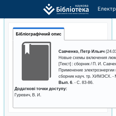
Електр
Де
р
жавно
г
о бі
о
т
ехн
о
логічно
г
о універси
т
е
т
у
Бібліографічний опис
Савченко, Петр Ильич
(24.03
Новые схемы включения люм
[Текст] : сборник / П. И. Савче
Применение электроэнергии в
сборник науч. тр. ХИМЭСХ. - 
Вып. 6
. - С.
83-86
.
Додаткові точки доступу:
Гуревич, В. И.