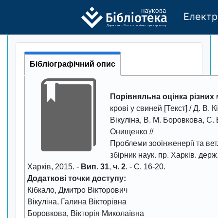
Електр
Де
р
жавно
г
о бі
о
т
ехн
о
логічно
г
о універси
т
е
т
у
Бібліографічний опис
Порівняльна оцінка різних
крові у свиней [Текст] / Д. В. К
Вікуліна, В. М. Боровкова, С. 
Онищенко //
Проблеми зооінженерії та вет
збірник наук. пр. Харків. держ.
Харків,
2015
. -
Вип. 31
,
ч. 2
. - С.
16-20
.
Додаткові точки доступу:
Кібкало, Дмитро Вікторович
Вікуліна, Галина Вікторівна
Боровкова, Вікторія Миколаївна