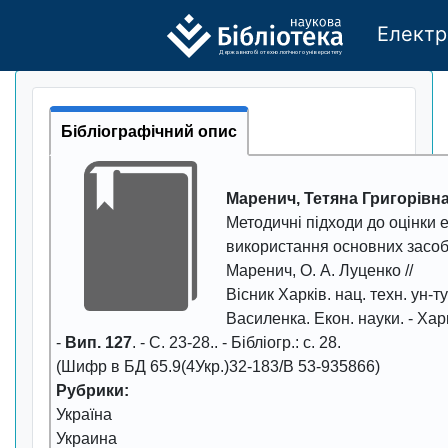
Електр
Де
р
жавно
г
о бі
о
т
ехн
о
логічно
г
о універси
т
е
т
у
Бібліографічний опис
Маренич, Тетяна Григорівн
Методичні підходи до оцінки 
використання основних засоб
Маренич, О. А. Луценко //
Вісник Харків. нац. техн. ун-ту 
Василенка. Екон. науки
. - Ха
-
Вип. 127
. - С.
23-28.
. - Бібліогр.: с. 28.
(Шифр в БД 65.9(4Укр.)32-183/В 53-935866)
Рубрики:
Україна
Украина