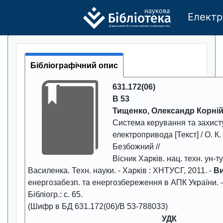
Електр
Де
р
жавно
г
о бі
о
т
ехн
о
логічно
г
о універси
т
е
т
у
Бібліографічний опис
631.172(06)
В 53
Тищенко, Олександр Корні
Система керування та захист
електропривода
[Текст] / О. К
Безбожний //
Вісник Харків. нац. техн. ун-ту 
Василенка. Техн. науки
. - Харків : ХНТУСГ,
2011
. -
Ви
енергозабезп. та енергозбереження в АПК України. 
Бібліогр.: с. 65.
(Шифр в БД 631.172(06)/В 53-788033)
УДК