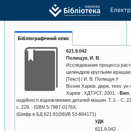
Електр
Де
р
жавно
г
о бі
о
т
ехн
о
логічно
г
о універси
т
е
т
у
Бібліографічний опис
621.9.042
Полищук, И. В.
Исследование процесса раст
цилиндров круглыми враща
[Текст] / И. В. Полищук //
Вісник Харків. держ. техн. ун-т
Харків : ХДТУСГ,
2001
. -
Вип.
надійності відновлюємих деталей машин. Т. 2. - С.
22
с. 229. - ISBN 5-7987-0176Х.
(Шифр в БД 621.81(06)/В 53-664171)
УДК
621.9.042