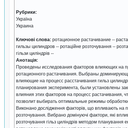
Рубрики:
Україна
Украина
Ключові слова:
ротационное растачивание
--
раста
гильзы цилиндров
--
ротаційне розточування
--
розта
гільзи циліндрів
--
Анотація:
Проведены исследования факторов влияющих на п
ротационного растачивания. Выбраны доминирующ
влияющие на процесс расстачивания гильз цилинд
планирования эксперимента, были установлены за
влияния этих факторов на процесс растачивания, ч
позволит выбирать оптимальные режимы обработки
Виконано дослідження факторів, що впливають на п
розточування. Вибрано домінуючі фактори, які впли
розточування гільз циліндрів методом планування е