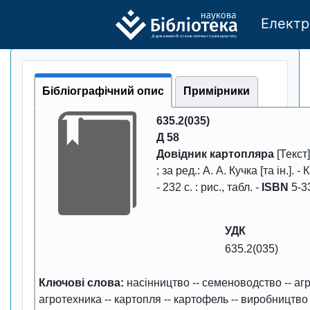
Електр
Де
р
жавно
г
о бі
о
т
ехн
о
логічно
г
о універси
т
е
т
у
Бібліографічний опис
Примірники
635.2(035)
Д 58
Довідник картопляра
[Текст] 
; за ред.: А. А. Кучка [та ін.]. -
К
-
232
с. : рис., табл. -
ISBN
5-3
УДК
635.2(035)
Ключові слова:
насінництво
--
семеноводство
--
аг
агротехника
--
картопля
--
картофель
--
виробництво 