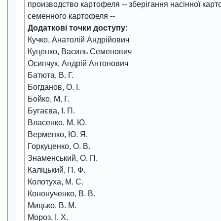
производство картофеля
--
зберігання насінної карт
семенного картофеля
--
Додаткові точки доступу:
Кучко, Анатолій Андрійович
Куценко, Василь Семенович
Осипчук, Андрій Антонович
Батюта, В. Г.
Богданов, О. І.
Бойко, М. Г.
Бугаєва, І. П.
Власенко, М. Ю.
Верменко, Ю. Я.
Горкуценко, О. В.
Знаменський, О. П.
Каліцький, П. Ф.
Колотуха, М. С.
Кононученко, В. В.
Мицько, В. М.
Мороз, І. Х.