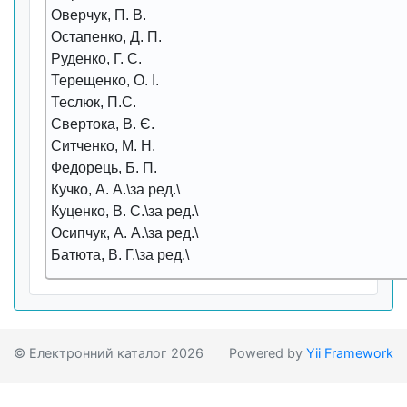
Оверчук, П. В.
Остапенко, Д. П.
Руденко, Г. С.
Терещенко, О. І.
Теслюк, П.С.
Свертока, В. Є.
Ситченко, М. Н.
Федорець, Б. П.
Кучко, А. А.\за ред.\
Куценко, В. С.\за ред.\
Осипчук, А. А.\за ред.\
Батюта, В. Г.\за ред.\
© Електронний каталог 2026
Powered by
Yii Framework