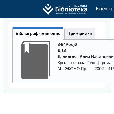
Електр
Де
р
жавно
г
о бі
о
т
ехн
о
логічно
г
о універси
т
е
т
у
Бібліографічний опис
Примірники
84(4Рос)6
Д 18
Данилова, Анна Васильевн
Крылья страха
[Текст] : роман
М. : ЭКСМО-Пpесс
,
2002
. -
41