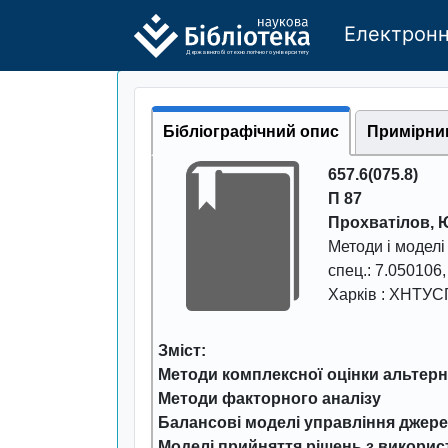
Електронн
Де
р
жавно
г
о бі
о
т
ехн
о
логічно
г
о універси
т
е
т
у
Бібліографічний опис
Примірни
657.6(075.8)
П 87
Прохватілов, 
Методи і моделі 
спец.: 7.050106,
Харків : ХНТУС
Зміст:
Методи комплексної оцінки альтерн
Методи факторного аналізу
Балансові моделі управління джере
Моделі прийняття рішень з викорис