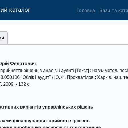
ий каталог
Головна
Бази та кат
ки
Юрій Федотович
.
прийняття рішень в аналізі і аудиті
[Текст] : навч.-метод. пос
 8.050106 "Облік і аудит" / Ю. Ф. Прохватiлов ; Харків. нац. тех
Г
,
2009
. -
132
с.
ативних варіантів управлінських рішень
лами фінансування і прийняття рішень
тання виробничих ресурсів та їх економічне