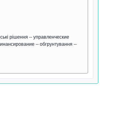
ські рішення
--
управленческие
инансирование
--
обгрунтування
--