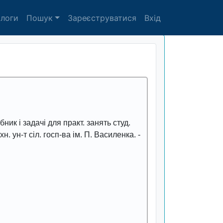
алоги
Пошук
Зареєструватися
Вхід
ібник і задачі для практ. занять студ.
н. ун-т сіл. госп-ва ім. П. Василенка. -