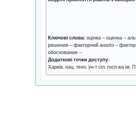
Ключові слова:
оцінка
--
оценка
--
аль
решения
--
факторний аналіз
--
фактор
обоснование
--
Додаткові точки доступу:
Харків. нац. техн. ун-т сіл. госп-ва ім.