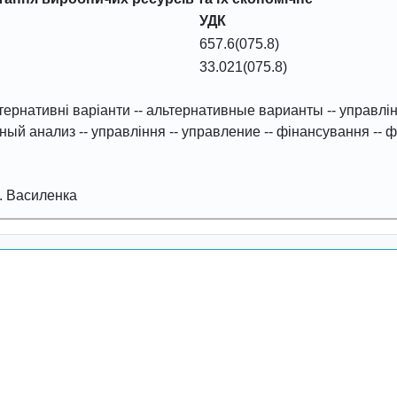
УДК
657.6(075.8)
33.021(075.8)
тернативні варіанти
--
альтернативные варианты
--
управлін
ный анализ
--
управління
--
управление
--
фінансування
--
ф
 П. Василенка