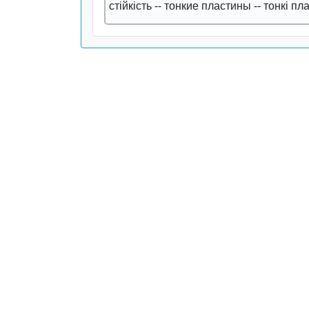
стійкість
--
тонкие пластины
--
тонкі пл