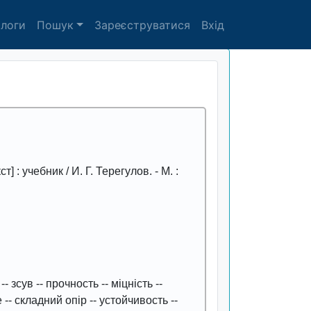
алоги
Пошук
Зареєструватися
Вхід
ст] : учебник / И. Г. Терегулов. -
М. :
--
зсув
--
прочность
--
міцність
--
е
--
складний опір
--
устойчивость
--