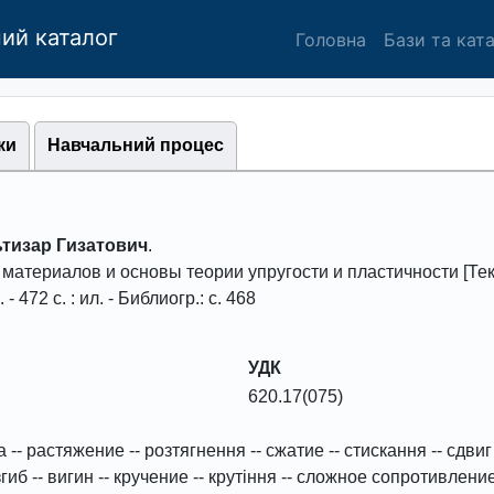
ий каталог
Головна
Бази та кат
ки
Навчальний процес
ьтизар Гизатович
.
материалов и основы теории упругости и пластичности
[Тек
. -
472
с. : ил. - Библиогр.: с. 468
УДК
620.17(075)
а
--
растяжение
--
розтягнення
--
сжатие
--
стискання
--
сдвиг
згиб
--
вигин
--
кручение
--
крутіння
--
сложное сопротивлени