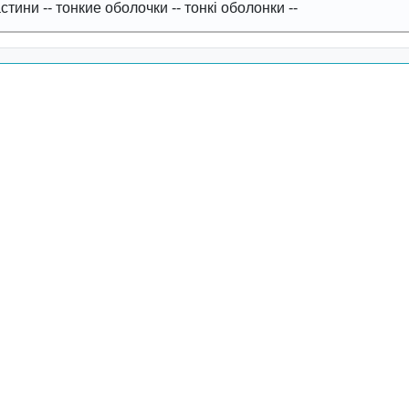
астини
--
тонкие оболочки
--
тонкі оболонки
--