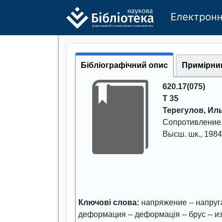
Електронн
Де
р
жавно
г
о бі
о
т
ехн
о
логічно
г
о універси
т
е
т
у
Бібліографічний опис
Примірни
620.17(075)
Т 35
Терегулов, Ил
Сопротивление 
Высш. шк.
,
1984
Ключові слова:
напряжение
--
напруг
деформация
--
деформація
--
брус
--
и