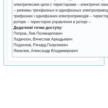
электрические цепи с тиристорами
--
електричні лан
--
режимы трехфазных и однофазных электроприво
трифазних і однофазних електроприводів
--
тиристо
роторе
--
тиристорне управління в роторі
--
Додаткові точки доступу:
Петров, Лев Поликарпович
Ладензон, Вячеслав Аркадьевич
Подзолов, Ричард Георгиевич
Яковлев, Александр Владимирович