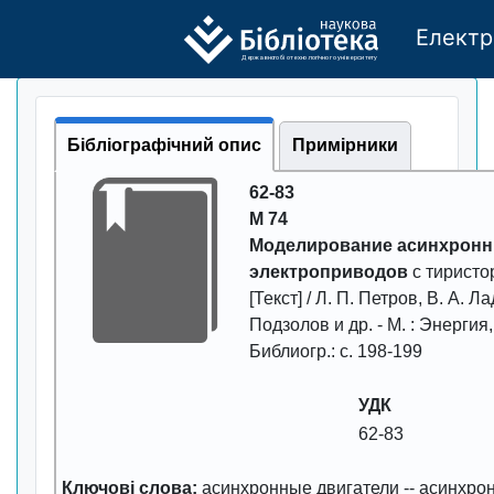
Електр
Де
р
жавно
г
о бі
о
т
ехн
о
логічно
г
о універси
т
е
т
у
Бібліографічний опис
Примірники
62-83
М 74
Моделирование асинхрон
электроприводов
с тирист
[Текст] / Л. П. Петров, В. А. Ла
Подзолов и др. -
М. : Энергия
Библиогр.: с. 198-199
УДК
62-83
Ключові слова:
асинхронные двигатели
--
асинхрон