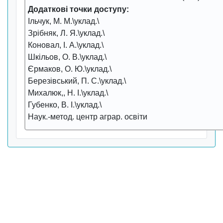
Додаткові точки доступу:
Ільчук, М. М.\уклад.\
Зрібняк, Л. Я.\уклад.\
Коновал, І. А.\уклад.\
Шкільов, О. В.\уклад.\
Єрмаков, О. Ю.\уклад.\
Березівський, П. С.\уклад.\
Михалюк,, Н. І.\уклад.\
Губенко, В. І.\уклад.\
Наук.-метод. центр аграр. освiти