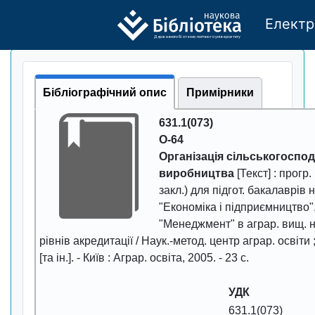
Електр
Де
р
жавно
г
о бі
о
т
ехн
о
логічно
г
о універси
т
е
т
у
Бібліографічний опис
Примірники
631.1(073)
О-64
Організація сільськогоспо
виробництва
[Текст] : прогр
закл.) для підгот. бакалаврів
"Економіка і підприємництво"
"Менеджмент" в аграр. вищ. нав
рівнів акредитації / Наук.-метод. центр аграр. освiти ;
[та ін.]. -
Київ : Аграр. освіта
,
2005
. -
23
с.
УДК
631.1(073)