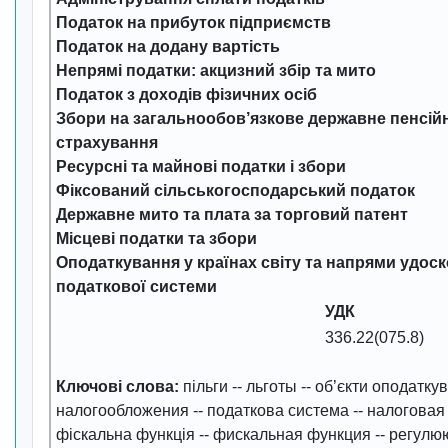
Податок на прибуток підприємств
Податок на додану вартість
Непрямі податки: акцизний збір та мито
Податок з доходів фізичних осіб
Збори на загальнообов’язкове державне пенсійн
страхування
Ресурсні та майнові податки і збори
Фіксований сільськогосподарський податок
Державне мито та плата за торговий патент
Місцеві податки та збори
Оподаткування у країнах світу та напрями удос
податкової системи
УДК
336.22(075.8)
Ключові слова:
пільги
--
льготы
--
об’єкти оподатку
налогообложения
--
податкова система
--
налоговая
фіскальна функція
--
фискальная функция
--
регулюю