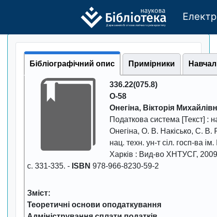
Електр
Де
р
жавно
г
о бі
о
т
ехн
о
логічно
г
о універси
т
е
т
у
Бібліографічний опис
Примірники
Навчал
336.22(075.8)
О-58
Онегіна, Вікторія Михайлів
Податкова система
[Текст] : н
Онегіна, О. В. Накісько, С. В. 
нац. техн. ун-т сіл. госп-ва ім.
Харків : Вид-во ХНТУСГ
,
200
с. 331-335. -
ISBN
978-966-8230-59-2
Зміст:
Теоретичні основи оподаткування
Адміністрування сплати податків