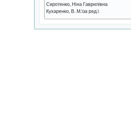
Сиротенко, Ніна Гаврилівна
Кухаренко, В. М.\за ред.\