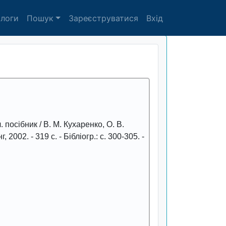
алоги
Пошук
Зареєструватися
Вхід
ч. посібник / В. М. Кухаренко, О. В.
нг
,
2002
. -
319
с. - Бібліогр.: с. 300-305. -