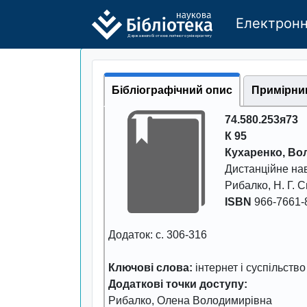
Електронн
Де
р
жавно
г
о бі
о
т
ехн
о
логічно
г
о універси
т
е
т
у
Бібліографічний опис
Примірни
74.580.253я73
К 95
Кухаренко, В
Дистанційне нав
Рибалко, Н. Г. С
ISBN
966-7661-
Додаток: с. 306-316
Ключові слова:
інтернет і суспільство
Додаткові точки доступу:
Рибалко, Олена Володимирівна