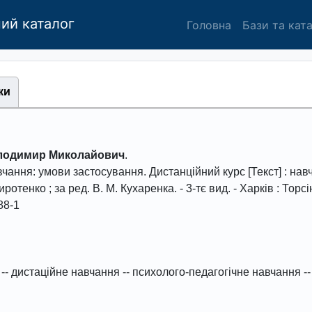
ий каталог
Головна
Бази та кат
ки
олодимир Миколайович
.
чання: умови застосування. Дистанційний курс
[Текст] : нав
иротенко ; за ред. В. М. Кухаренка. - 3-тє вид. -
Харків : Тоpсi
88-1
--
дистаційне навчання
--
психолого-педагогічне навчання
--