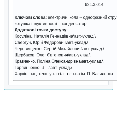
621.3.014
Ключові слова:
електричні кола
--
однофазний стр
котушка індуктивності
--
конденсатор
--
Додаткові точки доступу:
Косуліна, Наталія Геннадіївна\авт.-уклад.\
Свергун, Юрій Федорович\авт.-уклад.\
Черевищенко, Сергій Михайлович\авт.-уклад.\
Щербаков, Олег Євгенович\авт.-уклад.\
Кравченко, Поліна Олександрівна\авт.-уклад.\
Горпинченко, В. Г.\авт.-уклад.\
Харків. нац. техн. ун-т сіл. госп-ва ім. П. Василенка