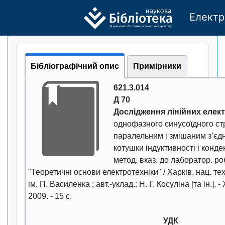
Електр
Де
р
жавно
г
о бі
о
т
ехн
о
логічно
г
о універси
т
е
т
у
Бібліографічний опис
Примірники
621.3.014
Д 70
Дослідження лінійних елек
однофазного синусоїдного ст
паралельним і змішаним з’єд
котушки індуктивності і конден
метод. вказ. до лаборатор. ро
"Теоретичні основи електротехніки" / Харків. нац. техн
ім. П. Василенка ; авт.-уклад.: Н. Г. Косуліна [та ін.]. -
2009
. -
15
с.
УДК